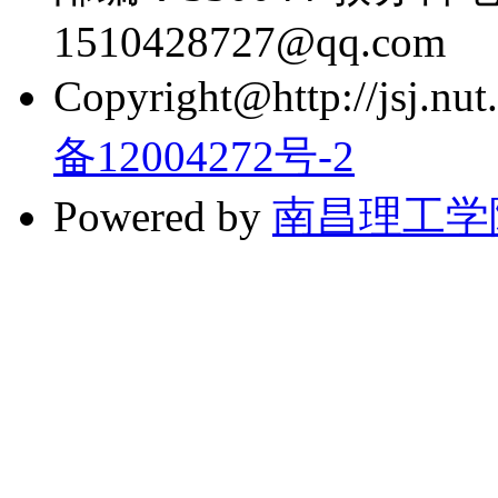
1510428727@qq.com
Copyright@http://jsj.nut.
备12004272号-2
Powered by
南昌理工学