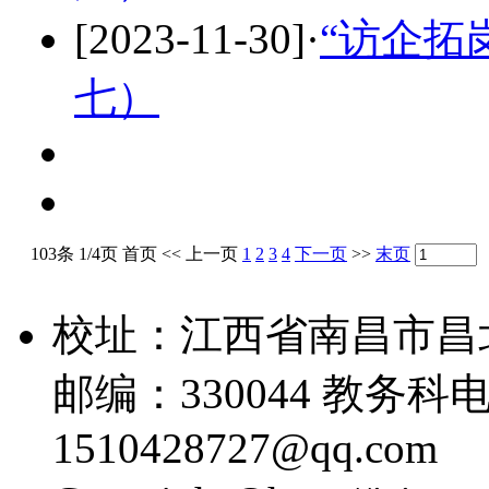
[2023-11-30]
·
“访企拓
七）
103条 1/4页
首页
<<
上一页
1
2
3
4
下一页
>>
末页
校址：江西省南昌市昌
邮编：330044 教务科电话
1510428727@qq.com