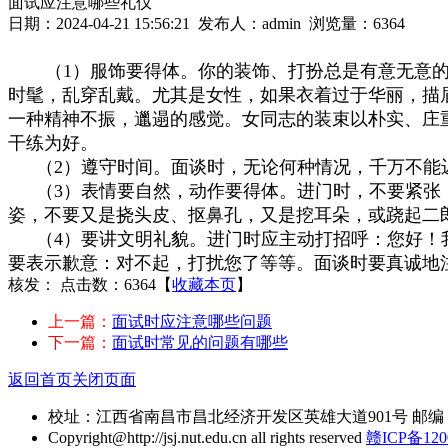
面试应注意哪些礼仪
日期：2024-04-21 15:56:21 发布人：admin 浏览量：
6364
（
1）服饰要得体。你的装饰、打扮总是有意无意
时髦，乱穿乱戴。尤其是女性，如果衣着过于华丽，描
一种精神不振，邋遢的感觉。女同志的装束以朴实、庄
干练为好。
（
2）遵守时间。面谈时，无论何种情况，千万不能
（
3）表情要自然，动作要得体。进门时，不要紧张
姿，不要又是挠头皮、抠鼻孔，又是挖耳朵，或跷起二
（
4）要讲文明礼貌。进门时应主动打招呼：您好！
要表示歉意：对不起，打扰您了等等。面谈时要真诚地
核发：
点击数：6364
【
收藏本页
】
上一篇：
面试时应注意哪些问题
下一篇：
面试时常见的问题有哪些
返回首页
关闭页面
校址：江西省南昌市昌北经济开发区英雄大道901号 邮编：330044 
Copyright@http://jsj.nut.edu.cn all rights reserved
赣ICP备120