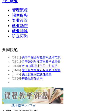
招生就业
管理流程
招生服务
专业设置
就业动态
就业指导
访企拓岗
要闻快递
[08-21]
·
关于申报全省教育系统模范职
[08-01]
·
关于2024年江西省教学成果奖
[06-18]
·
致2024届毕业生的一封家书
[03-16]
·
关于金文良同志职务聘任的通
[01-25]
·
关于房锋同志的任命书
[03-20]
·
房锋系部任命书
就业指导 >> 正文