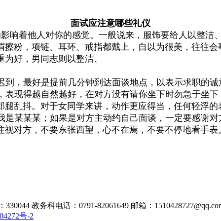
面试应注意哪些礼仪
的影响着他人对你的感觉。一般说来，服饰要给人以整洁
眉擦粉，项链、耳环、戒指都戴上，自以为很美，往往会
重为好，男同志则以整洁、
迟到，最好是提前几分钟到达面谈地点，以表示求职的诚
，表现得越自然越好，在对方没有请你坐下时勿急于坐下
郎腿乱抖。对于女同学来讲，动作更应得当，任何轻浮的
我是某某某；如果是对方主动约自己面谈，一定要感谢对
注视对方，不要东张西望，心不在焉，不要不停地看手表
教务科电话：0791-82061649 邮箱：1510428727@qq.co
04272号-2