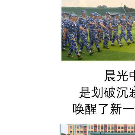
晨光
是划破沉
唤醒了新