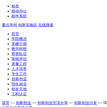
校友
移动办公
邮件系统
重点学科
创新实验区
在线搜索
首页
学院概况
党建引领
教学科研
师资队伍
审核评估
质量工程
人才培养
学生工作
创新创业
招生就业
校友天地
工程认证
首页
>>
创新创业
>>
创新创业交流分享
>>
创新创业沙龙
>>
详