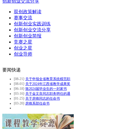
创新创业交流分享
双创政策解读
赛事交流
创新创业实践训练
创新创业交流分享
创新创业简报
竞赛之星
创业之星
创业导师
要闻快递
[08-21]
·
关于申报全省教育系统模范职
[08-01]
·
关于2024年江西省教学成果奖
[06-18]
·
致2024届毕业生的一封家书
[03-16]
·
关于金文良同志职务聘任的通
[01-25]
·
关于房锋同志的任命书
[03-20]
·
房锋系部任命书