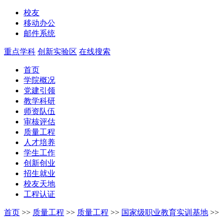
校友
移动办公
邮件系统
重点学科
创新实验区
在线搜索
首页
学院概况
党建引领
教学科研
师资队伍
审核评估
质量工程
人才培养
学生工作
创新创业
招生就业
校友天地
工程认证
首页
>>
质量工程
>>
质量工程
>>
国家级职业教育实训基地
>>