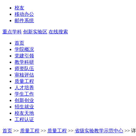
校友
移动办公
邮件系统
重点学科
创新实验区
在线搜索
首页
学院概况
党建引领
教学科研
师资队伍
审核评估
质量工程
人才培养
学生工作
创新创业
招生就业
校友天地
工程认证
首页
>>
质量工程
>>
质量工程
>>
省级实验教学示范中心
>>
详