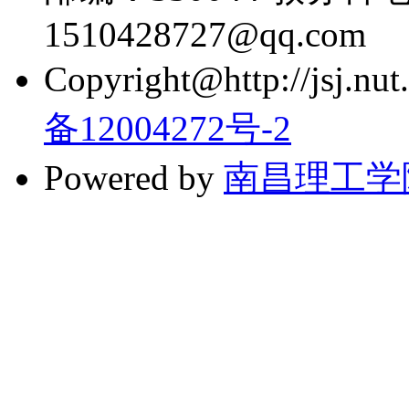
1510428727@qq.com
Copyright@http://jsj.nut.
备12004272号-2
Powered by
南昌理工学