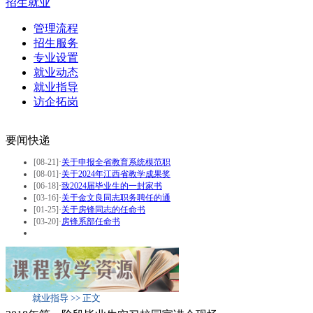
招生就业
管理流程
招生服务
专业设置
就业动态
就业指导
访企拓岗
要闻快递
[08-21]
·
关于申报全省教育系统模范职
[08-01]
·
关于2024年江西省教学成果奖
[06-18]
·
致2024届毕业生的一封家书
[03-16]
·
关于金文良同志职务聘任的通
[01-25]
·
关于房锋同志的任命书
[03-20]
·
房锋系部任命书
就业指导 >> 正文