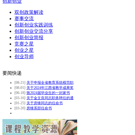
创新创业
双创政策解读
赛事交流
创新创业实践训练
创新创业交流分享
创新创业简报
竞赛之星
创业之星
创业导师
要闻快递
[08-21]
·
关于申报全省教育系统模范职
[08-01]
·
关于2024年江西省教学成果奖
[06-18]
·
致2024届毕业生的一封家书
[03-16]
·
关于金文良同志职务聘任的通
[01-25]
·
关于房锋同志的任命书
[03-20]
·
房锋系部任命书