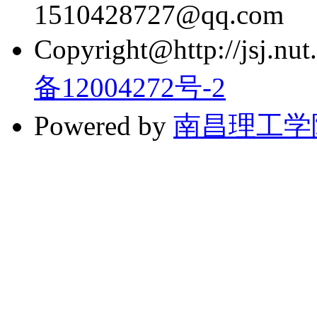
1510428727@qq.com
Copyright@http://jsj.nut.
备12004272号-2
Powered by
南昌理工学