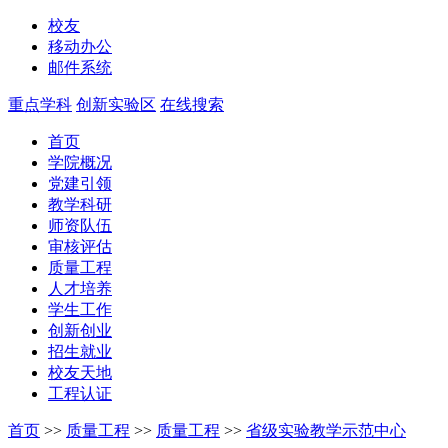
校友
移动办公
邮件系统
重点学科
创新实验区
在线搜索
首页
学院概况
党建引领
教学科研
师资队伍
审核评估
质量工程
人才培养
学生工作
创新创业
招生就业
校友天地
工程认证
首页
>>
质量工程
>>
质量工程
>>
省级实验教学示范中心