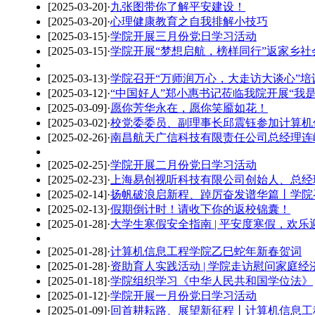
[2025-03-20]
·
九张图带你了解平安建设！
[2025-03-20]
·
心理健康教育之自我排解小技巧
[2025-03-15]
·
学院开展三月份党日学习活动
[2025-03-15]
·
学院开展“梦想启航，榜样同行”返家乡社
[2025-03-13]
·
学院召开“万师润万心，大走访大谈心”培
[2025-03-12]
·
“中国好人”郑小惠书记莅临我院开展“我
[2025-03-09]
·
愿你芳华永在，愿你笑靥如花！
[2025-03-02]
·
校党委委员、副理事长邱震钰参加计算机
[2025-02-26]
·
南昌航天广信科技有限责任公司总经理连
[2025-02-25]
·
学院开展二月份党日学习活动
[2025-02-23]
·
上海易创视听科技有限公司创始人、总经
[2025-02-14]
·
扬帆破浪启新程、踔厉奋发谱华篇丨学院召
[2025-02-13]
·
假期倒计时！请收下你的返校锦囊！
[2025-01-28]
·
大学生寒假安全指南 | 平安度寒假，欢乐
[2025-01-28]
·
计算机信息工程学院乙巳蛇年新春贺词
[2025-01-28]
·
资助育人实践活动 | 学院走访慰问家庭
[2025-01-18]
·
学院组织学习《中华人民共和国学位法》
[2025-01-12]
·
学院开展一月份党日学习活动
[2025-01-09]
·
回首耕耘路、展望新征程丨计算机信息工