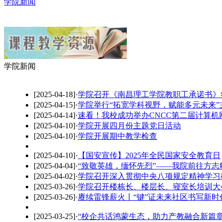
学院新闻
学院新闻
[2025-04-18]
·
学院召开《南昌理工学院教职工承诺书》
[2025-04-15]
·
学院举行“拓宽学科视野，赋能多元未来”
[2025-04-14]
·
速看！我校成功举办CNCC第二届计算机
[2025-04-10]
·
学院开展四月份主题党日活动
[2025-04-10]
·
学院开展期中教学检查
[2025-04-10]
·
【国安宣传】2025年全民国家安全教育日
[2025-04-04]
·
“致敬英雄，缅怀先烈”——我院前往方志
[2025-04-02]
·
学院召开深入贯彻中央八项规定精神学习
[2025-03-26]
·
学院召开楼栋长、楼层长、寝室长培训大
[2025-03-26]
·
赓续雷锋薪火丨“键”证未来社区书写新时
[2025-03-25]
·
“校企共话鸿蒙生态，助力产教融合新篇章”