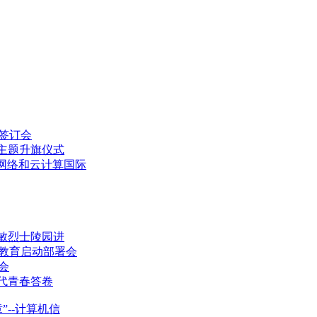
签订会
主题升旗仪式
网络和云计算国际
敏烈士陵园进
教育启动部署会
会
代青春答卷
--计算机信