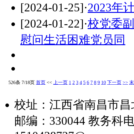
[2024-01-25]
·
2023
[2024-01-22]
·
校党委
慰问生活困难党员同
526条 7/18页
首页
<<
上一页
1
2
3
4
5
6
7
8
9
10
下一页
>>
末
校址：江西省南昌市昌
邮编：330044 教务科电话