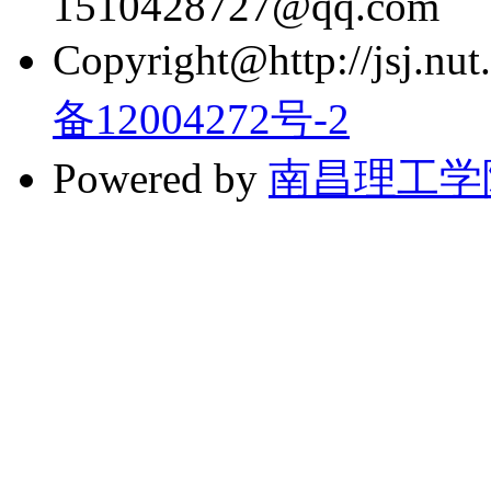
1510428727@qq.com
Copyright@http://jsj.nut.
备12004272号-2
Powered by
南昌理工学